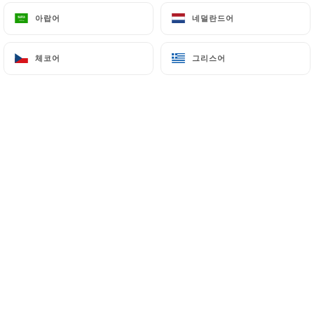
아랍어
아랍어
네덜란드어
네덜란드어
Christelle C. 평가
체코어
체코어
그리스어
그리스어
C
5/5
Excellent, accueil chaleureux et souriant
et personnel professionnel et aux petits
soins , les plats sont de très bonne qualité.
Très belle parenthèse pendant la pause
déjeuner . A renouveler vite !!!!!
03/07/2026
•
07:33
Giuseppe M. 평가
G
5/5
29/06/2026
•
08:09