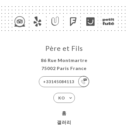
Père et Fils
86 Rue Montmartre
75002 Paris France
+33145084113
KO
홈
갤러리