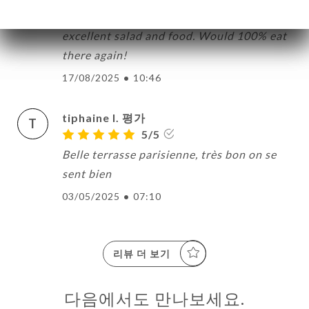
Friendly neighborhood brasserie with
excellent salad and food. Would 100% eat
there again!
17/08/2025
•
10:46
tiphaine l. 평가
T
5/5
Belle terrasse parisienne, très bon on se
sent bien
03/05/2025
•
07:10
리뷰 더 보기
다음에서도 만나보세요.