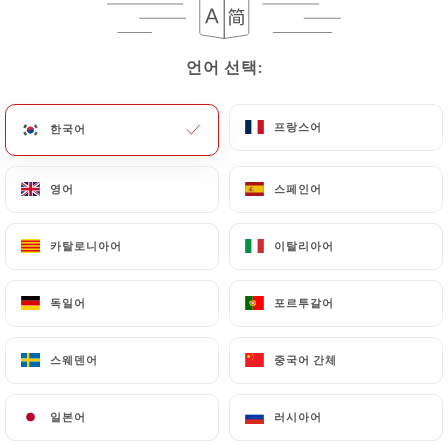
메뉴
KO
언어 선택:
언어 선택:
프랑스어
프랑스어
한국어
한국어
/
홈
리뷰
영어
영어
스페인어
스페인어
리뷰
카탈로니아어
카탈로니아어
이탈리아어
이탈리아어
독일어
독일어
포르투갈어
포르투갈어
127 Uniiti 리뷰
스웨덴어
스웨덴어
중국어 간체
중국어 간체
4.3 / 5
일본어
일본어
러시아어
러시아어
100% 실제 검증된 리뷰입니다.