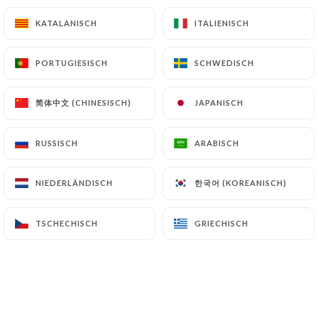
pochiertem Ei
(Immer besser mit einer Portion Pommes frites +
KATALANISCH
KATALANISCH
ITALIENISCH
ITALIENISCH
4,00 €)
18.50€
PORTUGIESISCH
PORTUGIESISCH
SCHWEDISCH
SCHWEDISCH
简体中文 (CHINESISCH)
简体中文 (CHINESISCH)
JAPANISCH
JAPANISCH
RUSSISCH
RUSSISCH
ARABISCH
ARABISCH
SALATE
Surf-and-Turf-Salat
한국어 (KOREANISCH)
한국어 (KOREANISCH)
NIEDERLÄNDISCH
NIEDERLÄNDISCH
Marinierter Lachs, Garnelen, Avocado, Mango,
Salat und Sesamsamen
TSCHECHISCH
TSCHECHISCH
GRIECHISCH
GRIECHISCH
16.50€
Caesar-Salat
Römersalat, knuspriges Hähnchen, Croutons,
gehobelter Parmesan und Caesar-Dressing